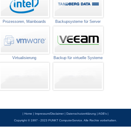
Prozessoren, Mainboards
Backupsysteme für Server
Virtualisierung
Backup für virtuelle Systeme
|
Home
|
Impressum/Disclaimer
|
Datenschutzerklärung
|
AGB's
|
Copyright © 1997 - 2023 PUNKT ComputerService. Alle Rechte vorbehalten.